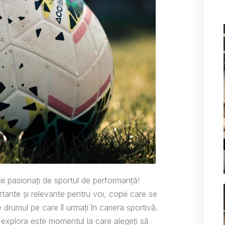
ii pasionați de sportul de performanță!
ante și relevante pentru voi, copiii care se
 drumul pe care îl urmați în cariera sportivă.
 explora este momentul la care alegeți să