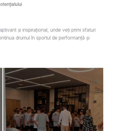
tențialului
tivant și inspirațional, unde veți primi sfaturi
ontinua drumul în sportul de performanță și