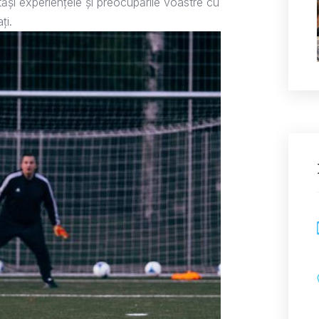
tăși experiențele și preocupările voastre cu
ți.