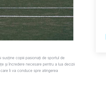
 susține copiii pasionați de sportul de
țe și încredere necesare pentru a lua decizii
l care îi va conduce spre atingerea