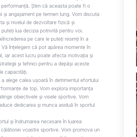
e performanță. Știm că aceasta poate fi o
icii și angajament pe termen lung. Vom discuta
 și nivelul de dezvoltare fizică și
puteți lua decizia potrivită pentru voi.
eîncrederea pe care le puteți resimți în a
ă. Vă înțelegem că pot apărea momente în
lul, iar acest lucru poate afecta motivația și
rategii și tehnici pentru a depăși aceste
le capacități.
 alege calea ușoară în detrimentul efortului
erformanțe de top. Vom explora importanța
ă atinge obiectivele și visele sportive. Vom
 aduce dedicarea și munca asiduă în sportul
rtul și îndrumarea necesare în luarea
sul călătoriei voastre sportive. Vom promova un