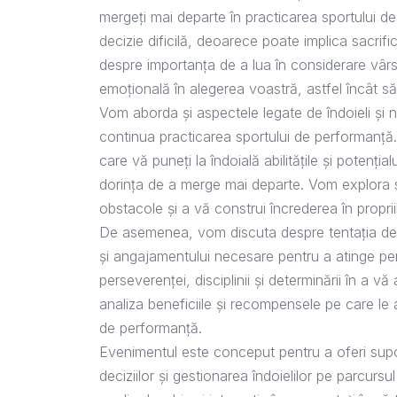
mergeți mai departe în practicarea sportului d
decizie dificilă, deoarece poate implica sacrif
despre importanța de a lua în considerare vârsta
emoțională în alegerea voastră, astfel încât să 
Vom aborda și aspectele legate de îndoieli și n
continua practicarea sportului de performanț
care vă puneți la îndoială abilitățile și potenția
dorința de a merge mai departe. Vom explora st
obstacole și a vă construi încrederea în proprii
De asemenea, vom discuta despre tentația de a
și angajamentului necesare pentru a atinge p
perseverenței, disciplinii și determinării în a v
analiza beneficiile și recompensele pe care le
de performanță.
Evenimentul este conceput pentru a oferi supo
deciziilor și gestionarea îndoielilor pe parcur