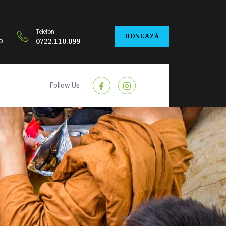
Telefon
DONEAZĂ
o
0722.110.099
Follow Us :