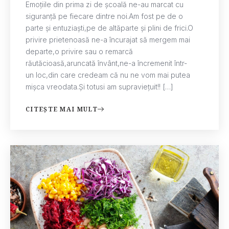
Emoțiile din prima zi de școală ne-au marcat cu
siguranță pe fiecare dintre noi.Am fost pe de o
parte și entuziaști,pe de altăparte și plini de frici.O
privire prietenoasă ne-a încurajat să mergem mai
departe,o privire sau o remarcă
răutăcioasă,aruncată învânt,ne-a încremenit într-
un loc,din care credeam că nu ne vom mai putea
mișca vreodata.Și totusi am supraviețuit!! […]
CITEȘTE MAI MULT