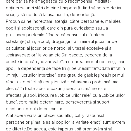
care par să ne amăgească cu o recompensă imediată-
obținerea unei stări de bine temporară -tind să se repete iar
și iar, și să ne ducă la așa numita, dependență.
Propun să ne îndreptăm atenția către persoanele, mai ales
copiii și adolescenții, care din pură curiozitate sau „la
presiunea prietenilor” încearcă consumul diferitelor
substanțe(tutun, alcool, droguri),intră în mirajul jocurilor pe
calculator, al jocurilor de noroc, al vitezei excesive și al
„extravagațelor” la volan etc.Din pacate, trecerea de la
aceste încercări „nevinovate”,la crearea unor obiceiuri și, mai
apoi, la dependența se face lin și pe „nesimțite”.Odată intrat în
„mirajul lucrurilor interzise” este greu de găsit ieșirea.In primul
rând, este dificil să conștientizăm că avem o problemă, mai
ales că în toate aceste cazuri judecata clară ne este
afectată.Și apoi, înlocuirea „obiceiurilor rele” cu a „obiceiurilor
bune”,cere multă determinare, perseverență și suport
emoțional oferit de cei din jur.
Atât aderarea la un obicei sau altul, cât și răspunsul
persoanelor și mai ales al copiilor la variate emoții sunt extrem
de diferite.De aceea, este important să promovăm și să