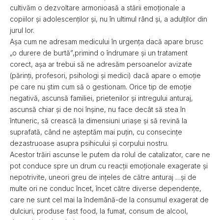
cultivăm o dezvoltare armonioasă a stării emoționale a
copiilor și adolescenților și, nu în ultimul rând și, a adulților din
jurul lor.
Așa cum ne adresam medicului în urgența dacă apare brusc
„o durere de burtă”,primind o îndrumare și un tratament
corect, așa ar trebui să ne adresăm persoanelor avizate
(părinți, profesori, psihologi și medici) dacă apare o emoție
pe care nu știm cum să o gestionam. Orice tip de emoție
negativă, ascunsă familiei, prietenilor și intregului anturaj,
ascunsă chiar și de noi înșine, nu face decât să stea în
întuneric, să crească la dimensiuni uriașe și să revină la
suprafată, când ne așteptăm mai puțin, cu consecințe
dezastruoase asupra psihicului și corpului nostru.
Acestor trăiri ascunse le putem da rolul de catalizator, care ne
pot conduce spre un drum cu reacții emoționale exagerate și
nepotrivite, uneori greu de ințeles de către anturaj …și de
multe ori ne conduc încet, încet către diverse dependențe,
care ne sunt cel mai la îndemână-de la consumul exagerat de
dulciuri, produse fast food, la fumat, consum de alcool,