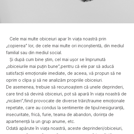
Cele mai multe obiceiuri apar în viața noastră prin
„copierea” lor, de cele mai multe ori inconștientă, din mediul
familial sau din mediul social.
Și după cum bine știm, cel mai ușor se împrumută
„obiceiurile mai puțin bune”,pentru că ele par să aducă
satisfacții emoționale imediate, de aceea, vă propun să ne
oprim o clipa și să ne analizăm propriile obiceiuri.
De asemenea, trebuie să recunoaștem că unele deprinderi,
care tind să devină obiceiuri, pot să apară în viața noastră de
„nicăieri”,fiind provocate de diverse trăiri/traume emoționale
repetate, care au condus la sentimente de tipul:nesiguranță,
insecuritate, frică, furie, teama de abandon, dorința de
apartenență la un grup anume, etc.
Odată apărute în viața noastră, aceste deprinderi/obiceiuri,