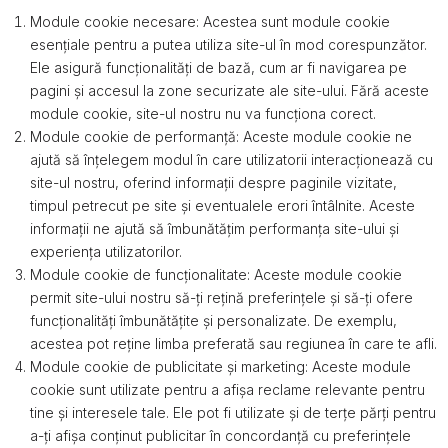
Module cookie necesare: Acestea sunt module cookie
esențiale pentru a putea utiliza site-ul în mod corespunzător.
Ele asigură funcționalități de bază, cum ar fi navigarea pe
pagini și accesul la zone securizate ale site-ului. Fără aceste
module cookie, site-ul nostru nu va funcționa corect.
Module cookie de performanță: Aceste module cookie ne
ajută să înțelegem modul în care utilizatorii interacționează cu
site-ul nostru, oferind informații despre paginile vizitate,
timpul petrecut pe site și eventualele erori întâlnite. Aceste
informații ne ajută să îmbunătățim performanța site-ului și
experiența utilizatorilor.
Module cookie de funcționalitate: Aceste module cookie
permit site-ului nostru să-ți rețină preferințele și să-ți ofere
funcționalități îmbunătățite și personalizate. De exemplu,
acestea pot reține limba preferată sau regiunea în care te afli.
Module cookie de publicitate și marketing: Aceste module
cookie sunt utilizate pentru a afișa reclame relevante pentru
tine și interesele tale. Ele pot fi utilizate și de terțe părți pentru
a-ți afișa conținut publicitar în concordanță cu preferințele